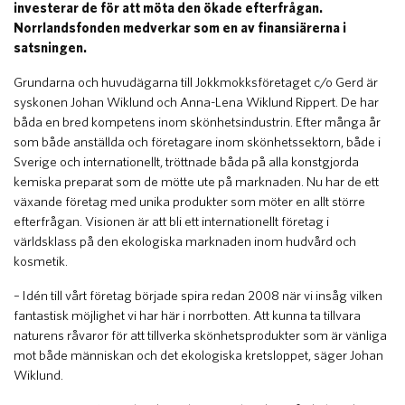
investerar de för att möta den ökade efterfrågan.
Norrlandsfonden medverkar som en av finansiärerna i
satsningen.
Grundarna och huvudägarna till Jokkmokksföretaget c/o Gerd är
syskonen Johan Wiklund och Anna-Lena Wiklund Rippert. De har
båda en bred kompetens inom skönhetsindustrin. Efter många år
som både anställda och företagare inom skönhetssektorn, både i
Sverige och internationellt, tröttnade båda på alla konstgjorda
kemiska preparat som de mötte ute på marknaden. Nu har de ett
växande företag med unika produkter som möter en allt större
efterfrågan. Visionen är att bli ett internationellt företag i
världsklass på den ekologiska marknaden inom hudvård och
kosmetik.
– Idén till vårt företag började spira redan 2008 när vi insåg vilken
fantastisk möjlighet vi har här i norrbotten. Att kunna ta tillvara
naturens råvaror för att tillverka skönhetsprodukter som är vänliga
mot både människan och det ekologiska kretsloppet, säger Johan
Wiklund.