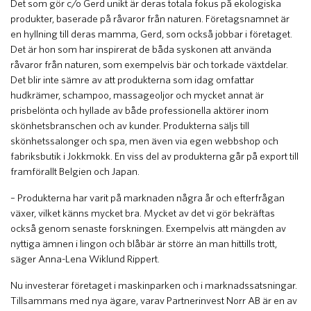
Det som gör c/o Gerd unikt är deras totala fokus på ekologiska
produkter, baserade på råvaror från naturen. Företagsnamnet är
en hyllning till deras mamma, Gerd, som också jobbar i företaget.
Det är hon som har inspirerat de båda syskonen att använda
råvaror från naturen, som exempelvis bär och torkade växtdelar.
Det blir inte sämre av att produkterna som idag omfattar
hudkrämer, schampoo, massageoljor och mycket annat är
prisbelönta och hyllade av både professionella aktörer inom
skönhetsbranschen och av kunder. Produkterna säljs till
skönhetssalonger och spa, men även via egen webbshop och
fabriksbutik i Jokkmokk. En viss del av produkterna går på export till
framförallt Belgien och Japan.
– Produkterna har varit på marknaden några år och efterfrågan
växer, vilket känns mycket bra. Mycket av det vi gör bekräftas
också genom senaste forskningen. Exempelvis att mängden av
nyttiga ämnen i lingon och blåbär är större än man hittills trott,
säger Anna-Lena Wiklund Rippert.
Nu investerar företaget i maskinparken och i marknadssatsningar.
Tillsammans med nya ägare, varav Partnerinvest Norr AB är en av