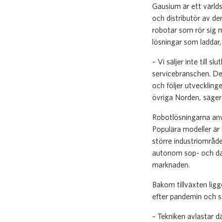
Gausium är ett värld
och distributör av de
robotar som rör sig me
lösningar som laddar,
– Vi säljer inte till 
servicebranschen. Det
och följer utvecklinge
övriga Norden, säger
Robotlösningarna använ
Populära modeller är 
större industriområde
autonom sop- och dam
marknaden.
Bakom tillväxten ligg
efter pandemin och sa
– Tekniken avlastar d