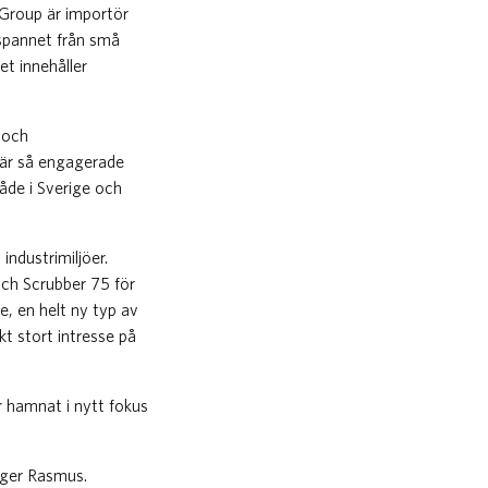
Group är importör
 spannet från små
et innehåller
- och
s är så engagerade
både i Sverige och
industrimiljöer.
och Scrubber 75 för
e, en helt ny typ av
t stort intresse på
r hamnat i nytt fokus
säger Rasmus.