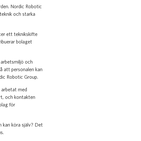
Norden. Nordic Robotic
 teknik och starka
r ett teknikskifte
ribuerar bolaget
 arbetsmiljö och
så att personalen kan
rdic Robotic Group.
r arbetat med
rt, och kontakten
olag för
n kan köra själv? Det
s.