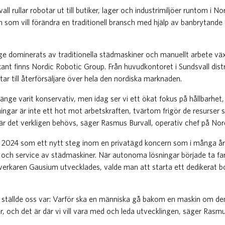
vall rullar robotar ut till butiker, lager och industrimiljöer runtom i 
n som vill förändra en traditionell bransch med hjälp av banbrytande
e dominerats av traditionella städmaskiner och manuellt arbete växe
ant finns Nordic Robotic Group. Från huvudkontoret i Sundsvall dist
r till återförsäljare över hela den nordiska marknaden.
änge varit konservativ, men idag ser vi ett ökat fokus på hållbarhet,
sningar är inte ett hot mot arbetskraften, tvärtom frigör de resurser 
är det verkligen behövs, säger Rasmus Burvall, operativ chef på No
 2024 som ett nytt steg inom en privatägd koncern som i många å
g och service av städmaskiner. När autonoma lösningar började ta fa
lverkaren Gausium utvecklades, valde man att starta ett dedikerat b
i ställde oss var: Varför ska en människa gå bakom en maskin om de
er, och det är där vi vill vara med och leda utvecklingen, säger Rasmu