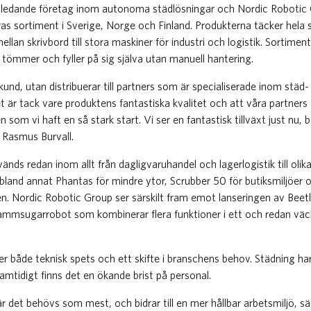
sledande företag inom autonoma städlösningar och Nordic Robotic 
ras sortiment i Sverige, Norge och Finland. Produkterna täcker hela
llan skrivbord till stora maskiner för industri och logistik. Sortiment
 tömmer och fyller på sig själva utan manuell hantering.
slutkund, utan distribuerar till partners som är specialiserade inom städ
 är tack vare produktens fantastiska kvalitet och att våra partner
n som vi haft en så stark start. Vi ser en fantastisk tillväxt just nu, 
 Rasmus Burvall.
ds redan inom allt från dagligvaruhandel och lagerlogistik till olika 
bland annat Phantas för mindre ytor, Scrubber 50 för butiksmiljöer 
n. Nordic Robotic Group ser särskilt fram emot lanseringen av Beetl
msugarrobot som kombinerar flera funktioner i ett och redan väck
er både teknisk spets och ett skifte i branschens behov. Städning ha
mtidigt finns det en ökande brist på personal.
är det behövs som mest, och bidrar till en mer hållbar arbetsmiljö, 