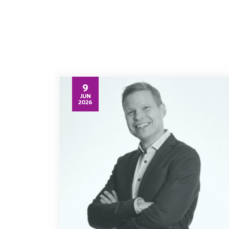
9
JUN
2026