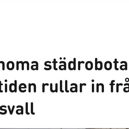
noma städrobota
iden rullar in fr
svall