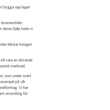
övt bygga upp lager
leveranstider.
n deras hjälp hade vi
rden blickar bolaget
vill vara en drivande
ropeisk marknad.
en, som under snart
a exempel på vår
undföretag. Vi har
nt utveckling för