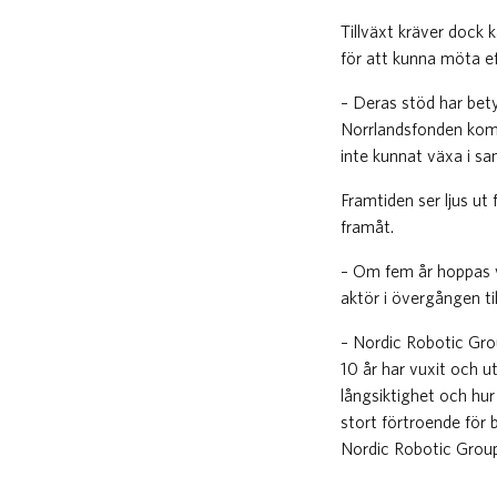
Tillväxt kräver dock 
för att kunna möta ef
– Deras stöd har bety
Norrlandsfonden kom i
inte kunnat växa i s
Framtiden ser ljus ut
framåt.
– Om fem år hoppas vi 
aktör i övergången ti
– Nordic Robotic Gro
10 år har vuxit och u
långsiktighet och hur 
stort förtroende för
Nordic Robotic Group