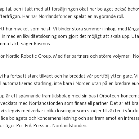
kapital, och i takt med att försäljningen ökat har bolaget också beh
terfrågan. Här har Norrlandsfonden spelat en avgörande roll.
tt hur mycket som helst. Vi binder stora summor i inköp, med långa 
n med en likviditetslösning som gjort det möjligt att skala upp. Uta
amma takt, säger Rasmus.
 för Nordic Robotic Group. Med fler partners och större volymer i No
ha fortsatt stark tillväxt och ha breddat vår portfölj ytterligare. Vi 
ll automatiserad städning, inte bara i Norden utan på en bredare eu
up är ett spännande framtidsbolag med sin bas i Orbotech-koncern
tvecklats med Norrlandsfonden som finansiell partner. Det är ett br
vi stegvis medverkar i olika lösningar som stödjer tillväxten i våra k
 både bolagets och koncernens ledning och ser fram emot en intressa
. säger Per-Erik Persson, Norrlandsfonden.