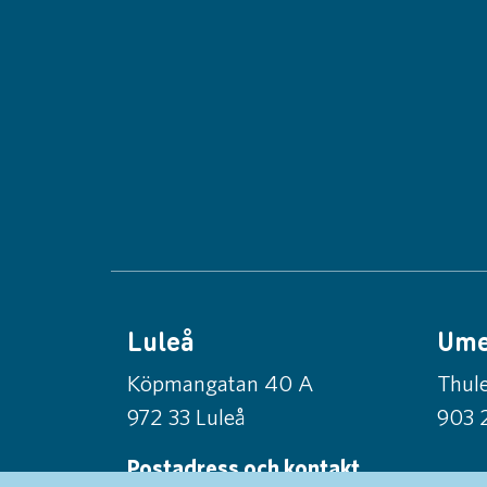
Luleå
Um
Köpmangatan 40 A
Thule
972 33 Luleå
903 
Postadress och kontakt