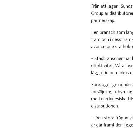
Från ett lager i Sunds
Group är distributöre
partnerskap.
I en bransch som läng
fram och i dess framk
avancerade städrobota
– Städbranschen har l
effektivitet. Våra lö
lägga tid och fokus d
Företaget grundades
försäljning, uthyrnin
med den kinesiska til
distributionen.
– Den stora frågan v
är där framtiden ligg