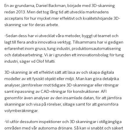
En av grundarna, Daniel Backman, började med 3D-skanning
redan 2013. Men det tog lång tid att utveckla marknadens
acceptans för hur mycket mer effektivt och kvalitetshöjande 3D-
skanning var för deras arbete.
-Sedan dess har vi utvecklat våra metoder, byggt ut teamet och
lagt till flera andra innovativa verktyg. Tillsammans har vi gedigen
erfarenhet inom gruva, tung industri, produktionsautomatisering
och databearbetning. Vi är i grunden ett innovationsbolag för tung
industri, säger vd Olof Matti.
3D-skanning är ett effektivt sätt att läsa av och skapa digitala
modeller av ett fysiskt objekt eller miljö. Man kan göra detaljrika
analyser, jämförelser mot tidigare 3D-skanningar eller ritningar
samt inpassning av CAD-ritningar för konstruktioner. AFI
genomför även analyser av den insamlade datan, för att jämföra
skanningar och visa på rörelser, slitage samt för att genomföra
volymberäkningar.
-Vi utför dessutom inspektioner och 3D skanningar i otillgängliga
områden med vår autonoma drönare. Så kan vi snabbt och säkert