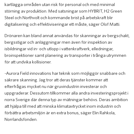
kartlägga områden utan risk för personal och med minimal
störning av produktion. Med satsningar som HYBRIT, H2 Green
Steel och Northvolt och kommande brist på arbetskraft blir
digitalisering och effektiviseringar ett måste, säger Olof Matti.
Drönaren kan bland annat användas för skanningar av bergschakt,
bergsstigar och anläggningar men även för inspektion av
isbildningar vid in- och utlopp i vattenkraftverk, elledningar,
broinspektioner samt planering av transporter i trånga utrymmen
för att undvika kollisioner.
-Aurora Field innovations har teknik som möjliggör snabbare och
säkrare skanning. Jag tror att deras tjänster kommer att
efterfrågas mycket nu när gruvindustrin investerar och
uppgraderar. Dessutom tillkommer alla andra investeringsprojekt i
norra Sverige där denna typ av mätningar behövs. Deras ambition
att hjälpa till med att minska klimatavtrycket inom industrin och
förbättra arbetsmiljön är en extra bonus, säger Elin Rahkola,
Norrlandsfonden.