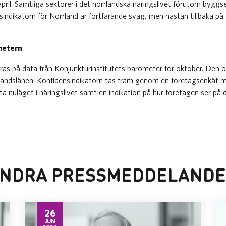
pril. Samtliga sektorer i det norrländska näringslivet förutom byggsek
ndikatorn för Norrland är fortfarande svag, men nästan tillbaka på 
metern
as på data från Konjunkturinstitutets barometer för oktober. Den 
landslänen. Konfidensindikatorn tas fram genom en företagsenkät me
äta nuläget i näringslivet samt en indikation på hur företagen ser på
NDRA PRESSMEDDELAND
26
JUN