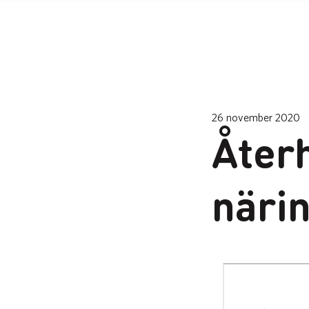
26 november 2020
Åter
närin