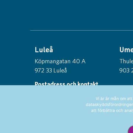
Luleå
Um
Köpmangatan 40 A
Thule
972 33 Luleå
903 
Postadress och kontakt
Norrlandsfonden
Vi är är mån om at
Box 56, 971 03 Luleå
dataskyddsförordningen (
att förbättra och anal
info@norrlandsfonden.se
0920-24 42 50