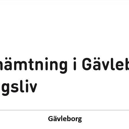
hämtning i Gävle
gsliv