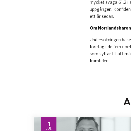
mycket svaga 61,2 i a
uppgången. Konfidensi
ett år sedan.
Om Norrlandsbaro
Undersökningen baser
företag i de fem norr
som syftar till att m
framtiden.
A
1
JUL