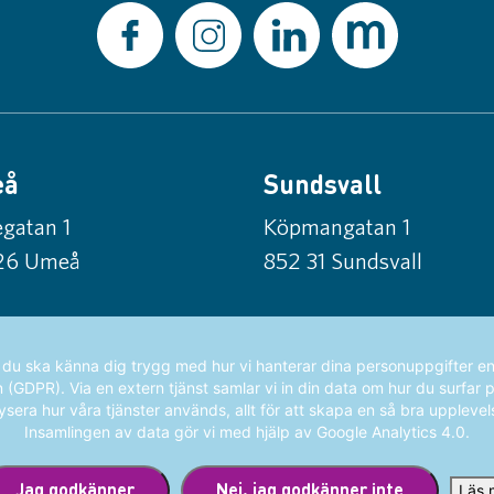
eå
Sundsvall
gatan 1
Köpmangatan 1
26 Umeå
852 31 Sundsvall
t du ska känna dig trygg med hur vi hanterar dina personuppgifter en
GDPR). Via en extern tjänst samlar vi in din data om hur du surfar 
ysera hur våra tjänster används, allt för att skapa en så bra upplevel
Insamlingen av data gör vi med hjälp av Google Analytics 4.0.
Jag godkänner
Nej. jag godkänner inte
Läs 