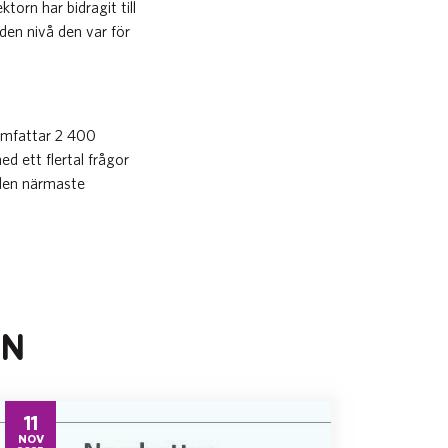
torn har bidragit till
den nivå den var för
omfattar 2 400
d ett flertal frågor
 den närmaste
EN
11
NOV