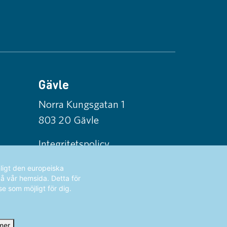
Gävle
Norra Kungsgatan 1
803 20 Gävle
Integritetspolicy
ligt den europeiska
på vår hemsida. Detta för
se som möjligt för dig.
mer