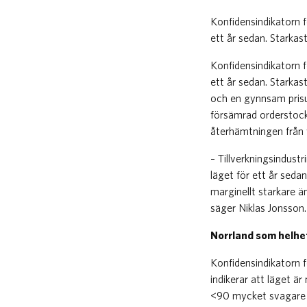
Konfidensindikatorn 
ett år sedan. Starkas
Konfidensindikatorn 
ett år sedan. Starkas
och en gynnsam prisu
försämrad orderstock
återhämtningen från v
– Tillverkningsindust
läget för ett år seda
marginellt starkare ä
säger Niklas Jonsson
Norrland som helhe
Konfidensindikatorn fö
indikerar att läget 
<90 mycket svagare ä