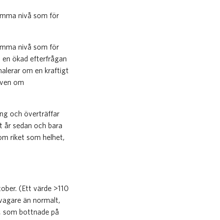
samma nivå som för
samma nivå som för
v en ökad efterfrågan
alerar om en kraftigt
även om
ing och överträffar
t år sedan och bara
som riket som helhet,
ktober. (Ett värde >110
svagare än normalt,
t, som bottnade på