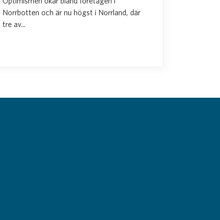
Optimismen ökar bland företagen i
Norrbotten och är nu högst i Norrland, där
tre av...