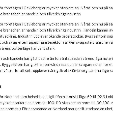
för företagen i Gävleborg är mycket starkare än i våras och nu på 
te branschen är handeln och tillverkningsindustrin
för företagen i Gävleborg är mycket starkare än i våras och nu på 
te branschen är handeln och tillverkningsindustrin. Handeln känner a
tveckling. Industrin upplever ökande orderstockar. Byggsektorn sign
 och svag efterfrågan. Tjänstesektorn är den svagaste branschen 
årens bottenläge har varit stark.
rin och handeln har gått bättre än förväntat sedan vårens låga noter
n. Byggsektorn har gjort en omvänd resa och är svagare nu än för et
n i våras. Totalt sett upplever näringslivet i Gävleborg samma läge 
.
t
r Norrland som helhet har stigit från historiskt låga 69 till 92,9 i o
är mycket starkare än normalt, 100-110 starkare än normalt, 90-100 
n normalt.) För närvarande är Norrland marginellt starkare än rike