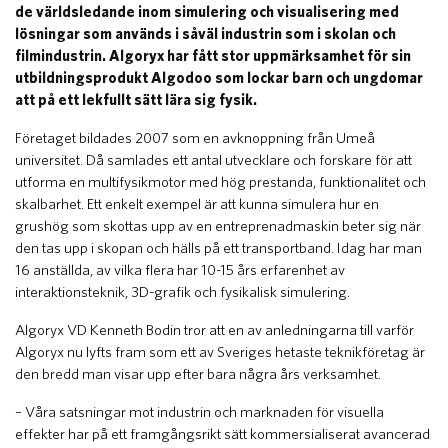
de världsledande inom simulering och visualisering med
lösningar som används i såväl industrin som i skolan och
filmindustrin. Algoryx har fått stor uppmärksamhet för sin
utbildningsprodukt Algodoo som lockar barn och ungdomar
att på ett lekfullt sätt lära sig fysik.
Företaget bildades 2007 som en avknoppning från Umeå
universitet. Då samlades ett antal utvecklare och forskare för att
utforma en multifysikmotor med hög prestanda, funktionalitet och
skalbarhet. Ett enkelt exempel är att kunna simulera hur en
grushög som skottas upp av en entreprenadmaskin beter sig när
den tas upp i skopan och hälls på ett transportband. Idag har man
16 anställda, av vilka flera har 10-15 års erfarenhet av
interaktionsteknik, 3D-grafik och fysikalisk simulering.
Algoryx VD Kenneth Bodin tror att en av anledningarna till varför
Algoryx nu lyfts fram som ett av Sveriges hetaste teknikföretag är
den bredd man visar upp efter bara några års verksamhet.
– Våra satsningar mot industrin och marknaden för visuella
effekter har på ett framgångsrikt sätt kommersialiserat avancerad