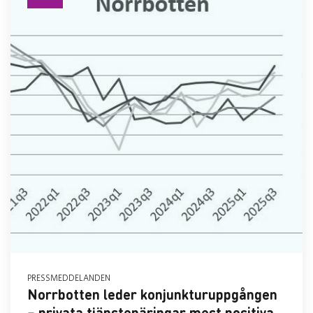
PRESSMEDDELANDEN
Norrbotten leder konjunkturuppgången
– privata tjänstenäringar mest positiva